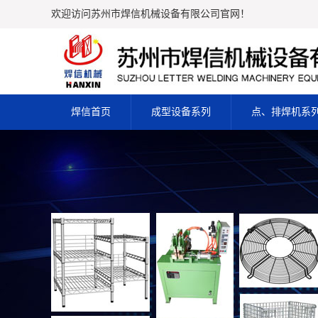
欢迎访问苏州市焊信机械设备有限公司官网！
焊信首页
成型设备系列
点、排焊机系